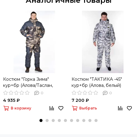
Аналогичные товары
Костюм "Горка Зима"
Костюм "ТАКТИКА -45"
кур+бр (Алова/Таслан,
кур+бр (Алова, белый)
серый/туман)
0
0
4 935 ₽
7 200 ₽
В корзину
Выбрать