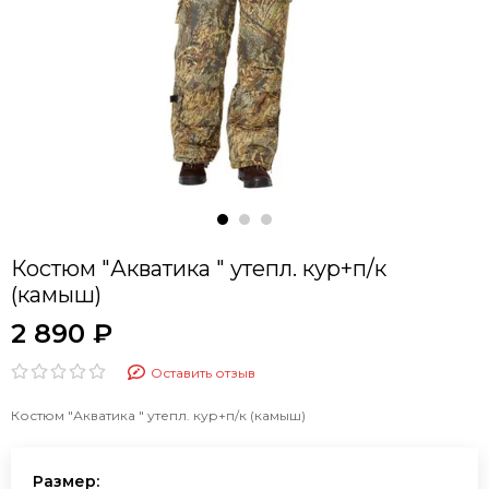
Костюм "Акватика " утепл. кур+п/к
(камыш)
2 890 ₽
Оставить отзыв
Костюм "Акватика " утепл. кур+п/к (камыш)
Размер: