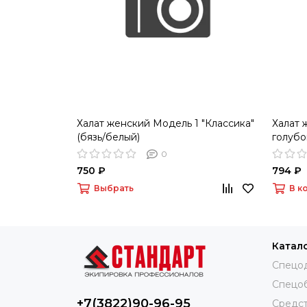
Халат женский Модель 1 "Классика"
Халат 
(бязь/белый)
голубо
0
750 ₽
794 ₽
Выбрать
В к
Катал
Спецо
Спецо
+7(3822)90-96-95
Средст