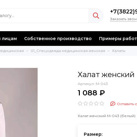
+7(3822)
Заказать зво
 лицам
Собственное производство
Примеры работ
медицинская
01_Спецодежда медицинская женская
Халаты
Халат женский 
Артикул:
М-043
1 088 ₽
Оставить 
Халат женский М-043 (белый)
Размер: