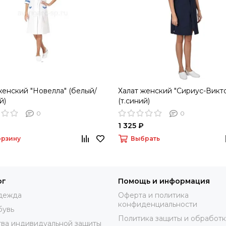
женский "Новелла" (белый/
Халат женский "Сириус-Викт
й)
(т.синий)
0
0
1 325 ₽
орзину
Выбрать
ог
Помощь и информация
дежда
Оферта и политика
конфиденциальности
бувь
Политика защиты и обработ
ва индивидуальной защиты