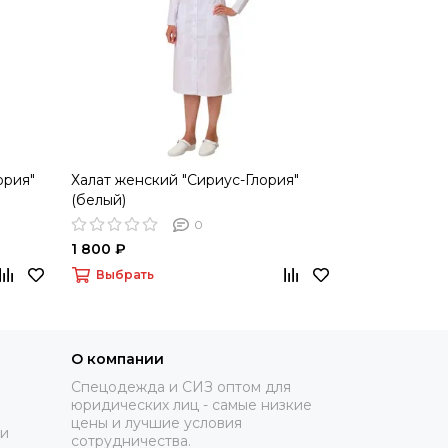
ория"
Халат женский "Сириус-Глория"
Халат женск
(белый)
(белый/мята
0
1 800 ₽
1 605 ₽
Выбрать
Выбрать
О компании
Спецодежда и СИЗ оптом для
юридических лиц - самые низкие
цены и лучшие условия
ки
сотрудничества.