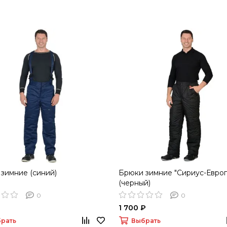
зимние (синий)
Брюки зимние "Сириус-Европ
(черный)
0
0
1 700 ₽
рать
Выбрать