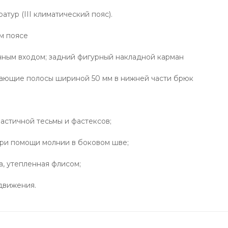
тур (III климатический пояс).
ом поясе
онным входом; задний фигурный накладной карман
щающие полосы шириной 50 мм в нижней части брюк
астичной тесьмы и фастексов;
при помощи молнии в боковом шве;
а, утепленная флисом;
движения.