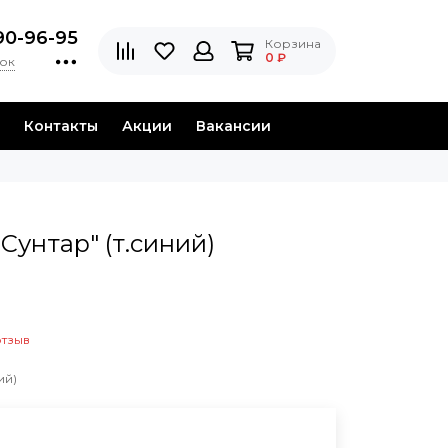
90-96-95
Корзина
0 ₽
нок
Контакты
Акции
Вакансии
Сунтар" (т.синий)
отзыв
ий)