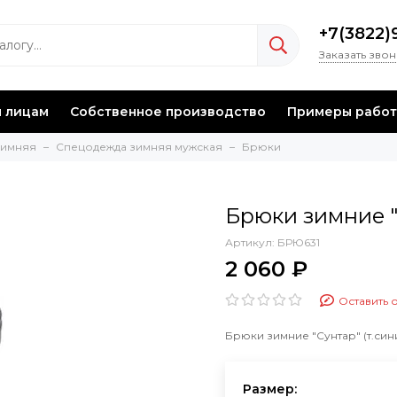
+7(3822)
Заказать зво
 лицам
Собственное производство
Примеры работ
зимняя
Спецодежда зимняя мужская
Брюки
Брюки зимние "
Артикул:
БРЮ631
2 060 ₽
Оставить 
Брюки зимние "Сунтар" (т.син
Размер: