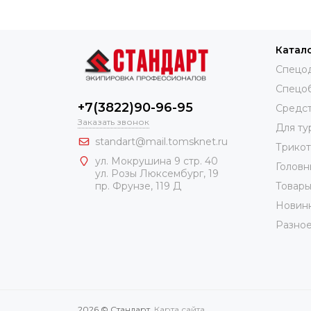
Катал
Спецо
Спецо
+7(3822)90-96-95
Средст
Заказать звонок
Для ту
standart@mail.tomsknet.ru
Трико
ул. Мокрушина 9 стр. 40
Головн
ул. Розы Люксембург, 19
Товары
пр. Фрунзе, 119 Д
Новин
Разно
2026 © Стандарт.
Карта сайта