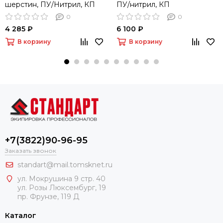
шерстин, ПУ/Нитрил, КП
ПУ/нитрил, КП
0
0
4 285 ₽
6 100 ₽
В корзину
В корзину
+7(3822)90-96-95
Заказать звонок
standart@mail.tomsknet.ru
ул. Мокрушина 9 стр. 40
ул. Розы Люксембург, 19
пр. Фрунзе, 119 Д
Каталог