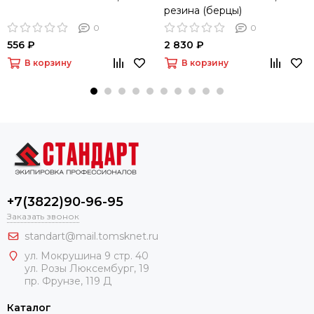
резина (берцы)
0
0
556 ₽
2 830 ₽
В корзину
В корзину
+7(3822)90-96-95
Заказать звонок
standart@mail.tomsknet.ru
ул. Мокрушина 9 стр. 40
ул. Розы Люксембург, 19
пр. Фрунзе, 119 Д
Каталог