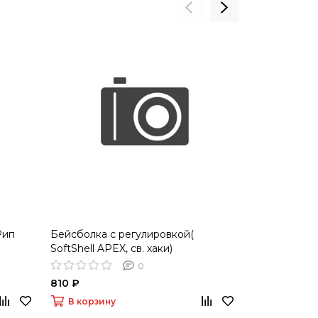
Рип
Бейсболка с регулировкой(
Бейсболка с
SoftShell APEX, св. хаки)
Смесовая, Fo
0
810 ₽
810 ₽
В корзину
В корзину