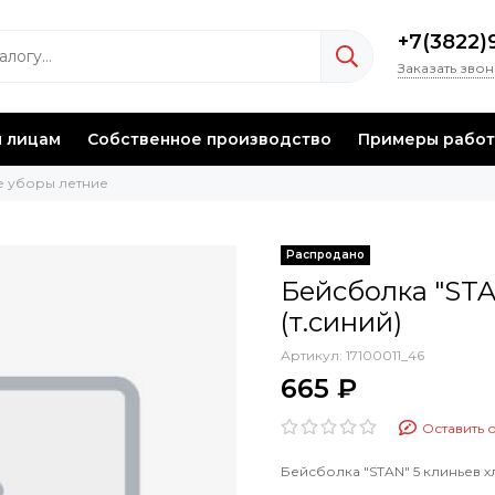
+7(3822)
Заказать зво
 лицам
Собственное производство
Примеры работ
е уборы летние
Бейсболка "STA
(т.синий)
Артикул:
17100011_46
665 ₽
Оставить 
Бейсболка "STAN" 5 клиньев х