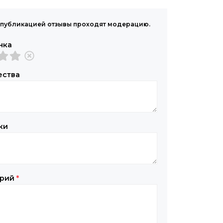
публикацией отзывы проходят модерацию.
нка
ества
ки
арий
*