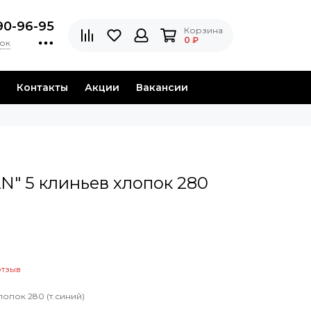
90-96-95
Корзина
0 ₽
нок
Контакты
Акции
Вакансии
N" 5 клиньев хлопок 280
отзыв
лопок 280 (т.синий)