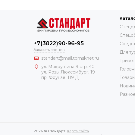
Катал
Спецо
Спецо
+7(3822)90-96-95
Средст
Заказать звонок
Для ту
standart@mail.tomsknet.ru
Трико
ул. Мокрушина 9 стр. 40
Головн
ул. Розы Люксембург, 19
Товары
пр. Фрунзе, 119 Д
Новин
Разно
2026 © Стандарт.
Карта сайта