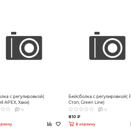
лка с регулировкой(
Бейсболка с регулировкой( 
ll APEX, Хаки)
Стоп, Green Line)
0
0
810 ₽
орзину
В корзину